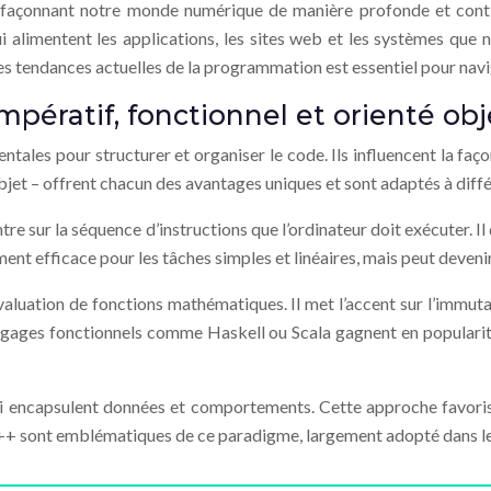
façonnant notre monde numérique de manière profonde et continu
ui alimentent les applications, les sites web et les systèmes qu
s tendances actuelles de la programmation est essentiel pour nav
ératif, fonctionnel et orienté obj
es pour structurer et organiser le code. Ils influencent la faço
bjet – offrent chacun des avantages uniques et sont adaptés à diffé
centre sur la séquence d’instructions que l’ordinateur doit exécute
ement efficace pour les tâches simples et linéaires, mais peut deve
évaluation de fonctions mathématiques. Il met l’accent sur l’immuta
 langages fonctionnels comme Haskell ou Scala gagnent en populari
i encapsulent données et comportements. Cette approche favorise 
+ sont emblématiques de ce paradigme, largement adopté dans le 