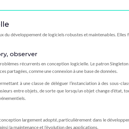
lle
iaux du développement de logiciels robustes et maintenables. Elles 
ry, observer
blèmes récurrents en conception logicielle. Le patron Singleton a
sources partagées, comme une connexion à une base de données.
rmettant à une classe de déléguer l’instanciation à des sous-classe
lusieurs entre objets, de sorte que lorsqu’un objet change d’état,
événementiels.
nception largement adopté, particulièrement dans le développeme
 ainsi la maintenance et l’évolution des applications.