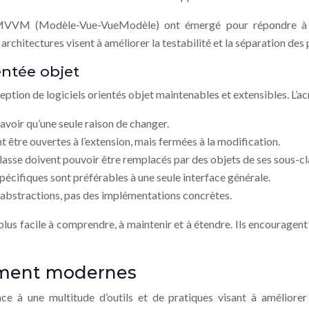
VVM (Modèle-Vue-VueModèle) ont émergé pour répondre à d
architectures visent à améliorer la testabilité et la séparation des
ntée objet
eption de logiciels orientés objet maintenables et extensibles. L’
 avoir qu’une seule raison de changer.
t être ouvertes à l’extension, mais fermées à la modification.
rclasse doivent pouvoir être remplacés par des objets de ses sous-c
spécifiques sont préférables à une seule interface générale.
s abstractions, pas des implémentations concrètes.
 plus facile à comprendre, à maintenir et à étendre. Ils encourag
pement modernes
e à une multitude d’outils et de pratiques visant à améliorer l’