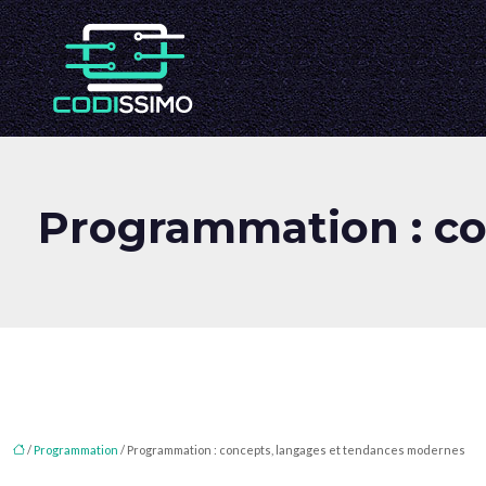
Programmation : co
/
Programmation
/ Programmation : concepts, langages et tendances modernes