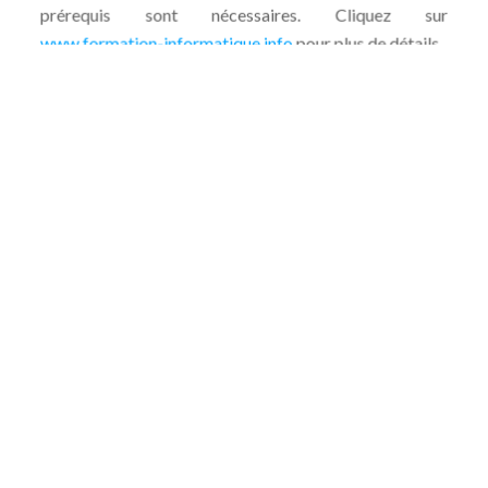
prérequis sont nécessaires. Cliquez sur
www.formation-informatique.info
pour plus de détails.
Personnaliser un script
Les modèles proposés par le portail Codissimo peuvent
servir d’inspiration pour
développer ses propres
scripts
.
Améliorer le webdesign