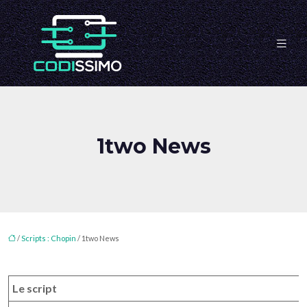
1two News
/
Scripts : Chopin
/ 1two News
Le script